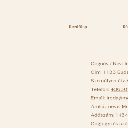
Kezdőlap
Ró
Cégnév / Név: I
Cím: 1133 Buda
Személyes átvét
Telefon:
+3630
Email:
iroda@mo
Áruház neve: Mo
Adószám: 143
Cégjegyzék sz