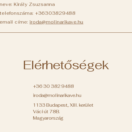
neve: Király Zsuzsanna
ó telefonszáma: +36303829488
 email címe:
iroda@molinarikave.hu
Elérhetőségek
+36 30 382 9488
iroda@molinarikave.hu
1133 Budapest, XIII. kerület
Váci út 78B.
Magyarország