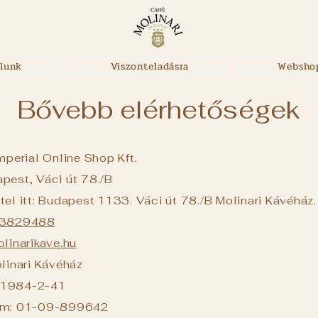
lunk
Viszonteladásra
Websho
Bővebb elérhetőségek
mperial Online Shop Kft.
pest, Váci út 78./B
el itt: Budapest 1133. Váci út 78./B Molinari Kávéház.
3829488
linarikave.hu
linari Kávéház
41984-2-41
ám: 01-09-899642