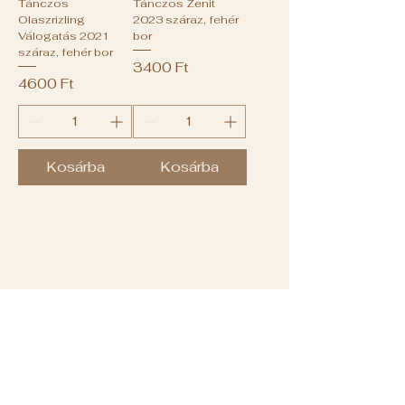
Tánczos
Tánczos Zenit
Olaszrizling
2023 száraz, fehér
Válogatás 2021
bor
száraz, fehér bor
Ár
3400 Ft
Ár
4600 Ft
Kosárba
Kosárba