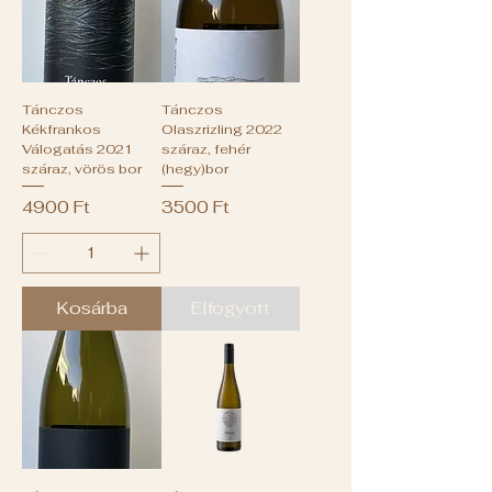
Tánczos
Tánczos
Kékfrankos
Olaszrizling 2022
Válogatás 2021
száraz, fehér
száraz, vörös bor
(hegy)bor
Ár
Ár
4900 Ft
3500 Ft
Kosárba
Elfogyott