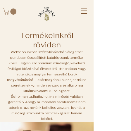
Termékeinkről
röviden
Webshopunkban széles kínálatból válogathat
gondosan összeállított katalógusunk termékei
közül. Legyen szó prémium minőségű, kávéházi
ízvilágot idéző kávé élvezetéről otthonában, vagy
autentikus magyar természethű borok
megvásárlásáról – akár magának, akár ajándékba
szeretteinek –, minden évszakra és alkalomra
kínálunk valami különlegeset.
És honnan tudhatja, hogy a minőség valóban
garantált? Ahogy mi mondani szoktuk: amit nem
adunk el, azt nekünk kell elfogyasztani. Így hát a
minőség számunkra nemcsak ígéret, hanem
feltétel.