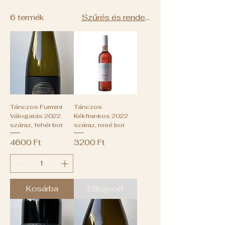
Szűrés és rendezés
6 termék
Tánczos Furmint
Tánczos
Válogatás 2022
Kékfrankos 2022
száraz, fehér bor
száraz, rosé bor
Ár
Ár
4600 Ft
3200 Ft
Kosárba
Elfogyott