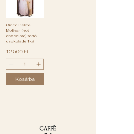
Cioco Delice
Molinari (hot
chocolate) forró
csokoládé 1kg
Ár
12 500 Ft
Kosárba