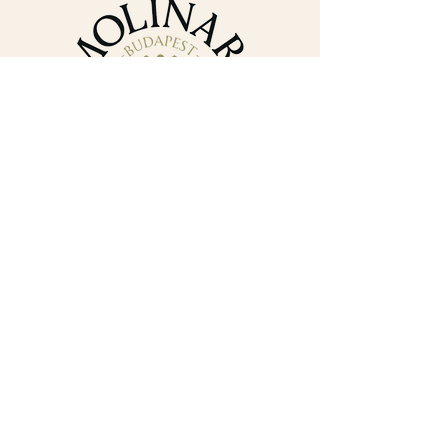
Elérhetőségek
+36 30 382 9488
iroda@molinarikave.hu
1133 Budapest, XIII.
kerület
Váci út 78B.
Magyarország
NYITVATARTÁS:
Hétfő: 8:00 - 18:00
Kedd: 8:00 - 18:00