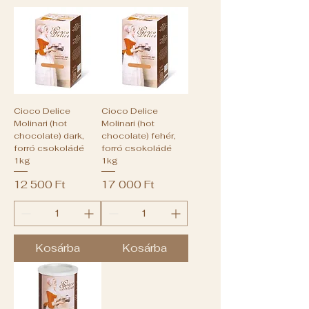
Cioco Delice
Cioco Delice
Molinari (hot
Molinari (hot
chocolate) dark,
chocolate) fehér,
forró csokoládé
forró csokoládé
1kg
1kg
Ár
Ár
12 500 Ft
17 000 Ft
Kosárba
Kosárba