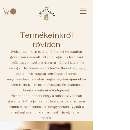
Termékeinkről
röviden
Webshopunkban széles kínálatból válogathat
gondosan összeállított katalógusunk termékei
közül. Legyen szó prémium minőségű, kávéházi
ízvilágot idéző kávé élvezetéről otthonában, vagy
autentikus magyar természethű borok
megvásárlásáról – akár magának, akár ajándékba
szeretteinek –, minden évszakra és alkalomra
kínálunk valami különlegeset.
És honnan tudhatja, hogy a minőség valóban
garantált? Ahogy mi mondani szoktuk: amit nem
adunk el, azt nekünk kell elfogyasztani. Így hát a
minőség számunkra nemcsak ígéret, hanem
feltétel.