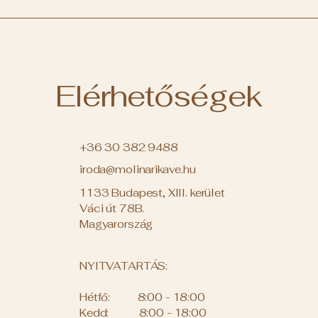
Elérhetőségek
+36 30 382 9488
iroda@molinarikave.hu
1133 Budapest, XIII. kerület
Váci út 78B.
Magyarország
NYITVATARTÁS:
Hétfő: 8:00 - 18:00
Kedd: 8:00 - 18:00