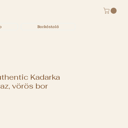
p
Borkóstoló
thentic Kadarka
az, vörös bor