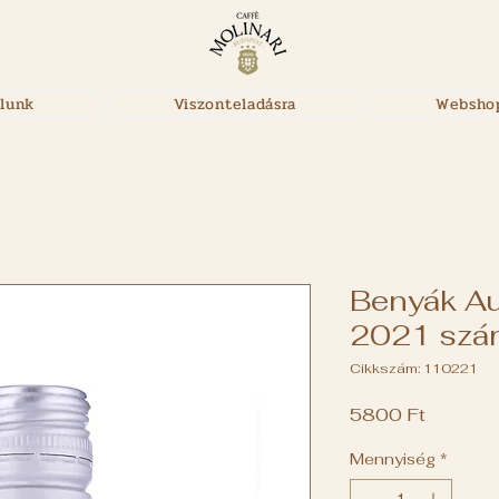
lunk
Viszonteladásra
Websho
Benyák Au
2021 szár
Cikkszám: 110221
Ár
5800 Ft
Mennyiség
*