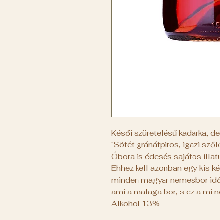
Késői szüretelésű kadarka, der
"Sötét gránátpiros, igazi sző
Óbora is édesés sajátos illa
Ehhez kell azonban egy kis ké
minden magyar nemesbor idő
ami a malaga bor, s ez a mi n
Alkohol 13%