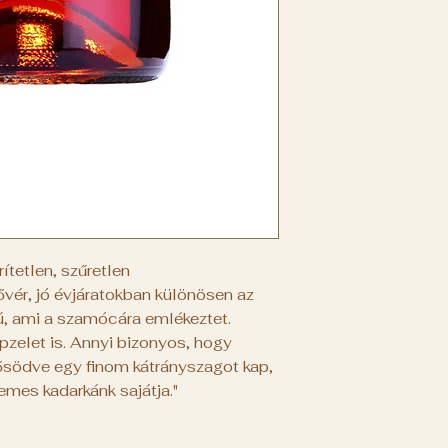
ítetlen, szűretlen
lővér, jó évjáratokban különösen az
tú, ami a szamócára emlékeztet.
pzelet is. Annyi bizonyos, hogy
södve egy finom kátrányszagot kap,
emes kadarkánk sajátja."