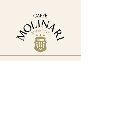
Elérhetőségek
+36 30 382 9488
iroda@molinarikave.hu
1133 Budapest, XIII.
kerület
Váci út 78B.
Magyarország