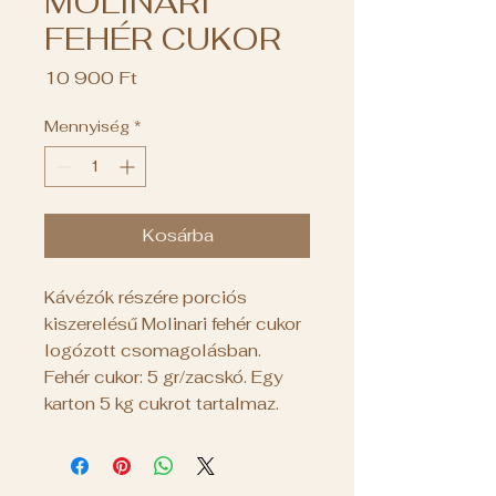
MOLINARI
FEHÉR CUKOR
Ár
10 900 Ft
Mennyiség
*
Kosárba
Kávézók részére porciós
kiszerelésű Molinari fehér cukor
logózott csomagolásban.
Fehér cukor: 5 gr/zacskó. Egy
karton 5 kg cukrot tartalmaz.