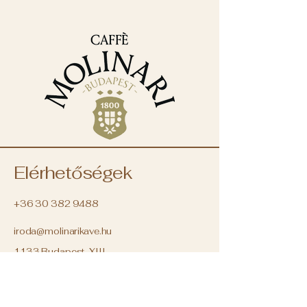
Elérhetőségek
+36 30 382 9488
iroda@molinarikave.hu
1133 Budapest, XIII.
kerület
Váci út 78B.
Magyarország