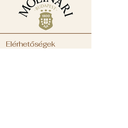
Elérhetőségek
+36 30 382 9488
iroda@molinarikave.hu
1133 Budapest, XIII.
kerület
Váci út 78B.
Magyarország
NYITVATARTÁS:
Hétfő: 8:00 - 18:00
Kedd: 8:00 - 18:00
Szerda: 8:00 - 18:00