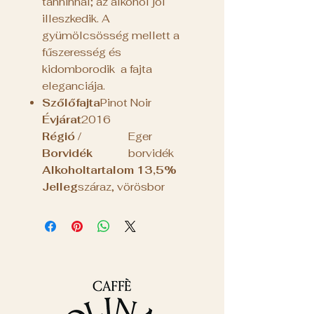
tanninnal; az alkohol jól
illeszkedik. A
gyümölcsösség mellett a
fűszeresség és
kidomborodik a fajta
eleganciája.
Szőlőfajta
Pinot Noir
Évjárat
2016
Régió /
Eger
Borvidék
borvidék
Alkoholtartalom
13,5%
Jelleg
száraz, vörösbor