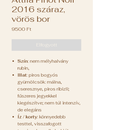
2016 száraz,
vörös bor
Ár
9500 Ft
Elfogyott
Szín
: nem mélyhalvány
rubin,
Illat
: piros bogyós
gyümölcsök: málna,
cseresznye, piros ribizli;
fűszeres jegyekkel
kiegészítve; nem túl intenzív,
de elegáns
Íz / korty
: könnyedebb
testtel, visszafogott