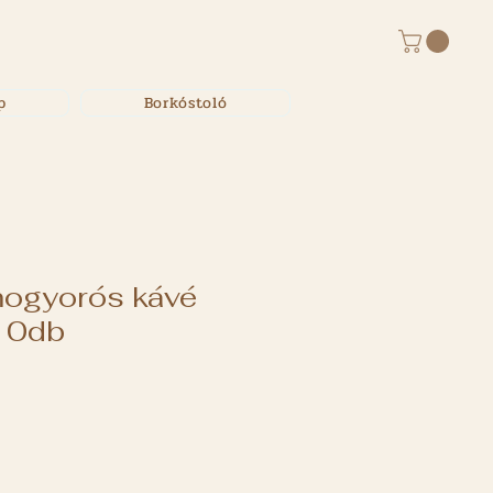
p
Borkóstoló
mogyorós kávé
10db