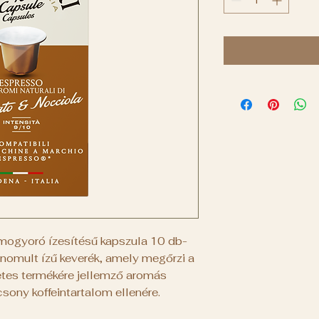
mogyoró ízesítésű kapszula 10 db-
ifinomult ízű keverék, amely megőrzi a
zetes termékére jellemző aromás
csony koffeintartalom ellenére.