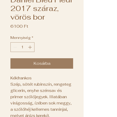
2017 száraz,
vörös bor
Ár
6100 Ft
Mennyiség
*
Kosárba
Kékfrankos
Szép, sötét rubinszín, rengeteg
glicerin, enyhe szénsav és
primer szőlőjegyek. Illatában
virágosság, ízében sok meggy,
a szőlőhéj kellemes tanninjai,
melyet ánizs kerekít.