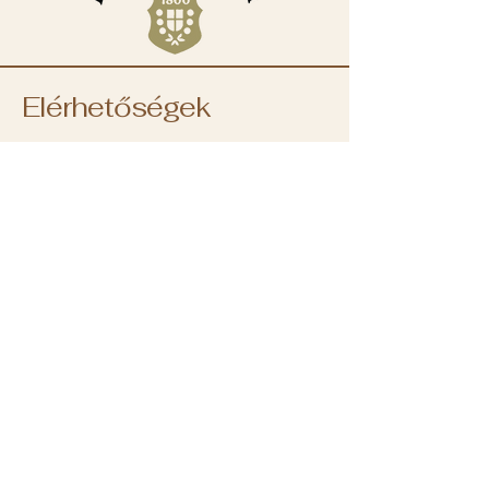
Elérhetőségek
+36 30 382 9488
iroda@molinarikave.hu
1133 Budapest, XIII.
kerület
Váci út 78B.
Magyarország
NYITVATARTÁS:
Hétfő: 8:00 - 18:00
Kedd: 8:00 - 18:00
Szerda: 8:00 - 18:00
Csütörtök: 8:00 - 18:00
Péntek: 8:00 - 18:00
Szombat: ZÁRVA