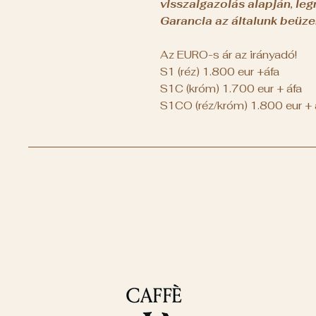
visszaigazolás alapján, le
Garancia az általunk beüze
Az EURO-s ár az irányadó!
S1 (réz) 1.800 eur +áfa
S1C (króm) 1.700 eur + áfa
S1CO (réz/króm) 1.800 eur + 