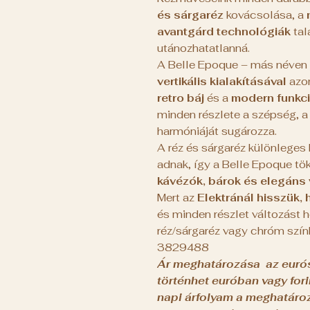
és sárgaréz
kovácsolása, a
avantgárd technológiák
tal
utánozhatatlanná.
A Belle Epoque – más néven
vertikális kialakításával
azon
retro báj
és a
modern funkci
minden részlete a szépség, 
harmóniáját sugározza.
A réz és sárgaréz különleges
adnak, így a Belle Epoque tö
kávézók, bárok és elegáns
Mert az
Elektránál hisszük,
és minden részlet változást h
réz/sárgaréz vagy chróm színb
3829488
Ár meghatározása az eurós á
történhet euróban vagy fori
napi árfolyam a meghatároz