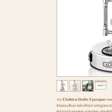
Az
Elektra Belle Epoque
nem
klasszikus kávéházi eleganci
Kézműveseink minden darabba