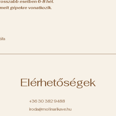
grosszabb esetben 6-8 hét.
melt gépekre vonatkozik.
áfa
Elérhetőségek
+36 30 382 9488
iroda@molinarikave.hu