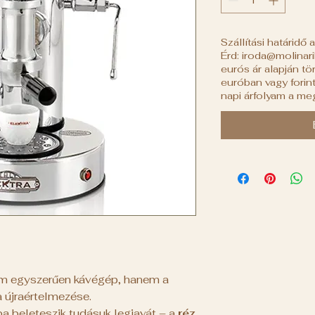
Szállítási határidő 
Érd: iroda@molinar
eurós ár alapján tör
euróban vagy forint
napi árfolyam a me
 egyszerűen kávégép, hanem a
a újraértelmezése.
 beleteszik tudásuk legjavát – a
réz