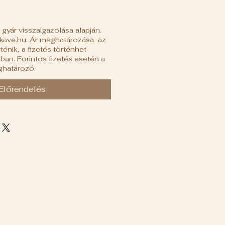
a gyár visszaigazolása alapján.
ikave.hu. Ár meghatározása az
ténik, a fizetés történhet
ban. Forintos fizetés esetén a
ghatározó.
Előrendelés