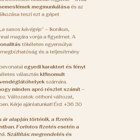
nemesfémek megmunkálása
és az
álkozása teszi ezt a gépet
„a sasos kávégép”
– ikonikus,
nal magára vonja a figyelmet. A
onalitás
tökéletes egyensúlya:
a megbízhatóság és a teljesítmény
 bevonatai
egyedi karaktert és fényt
kéletes választás
kifinomult
 vendéglátóhelyek
számára.
 hogy minden apró részlet számít
–
oz. Változatok: otthoni változat,
en. Kérje ajánlatunkat! Érd: +36 30
r alapján történik, a fizetés
ntban. Forintos fizetés esetén a
ó. Szállítás: megrendelés és