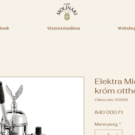
lunk
Viszonteladásra
Websho
Elektra M
króm otth
Cikkszám: 50006
Ár
840 000 Ft
Mennyiség
*