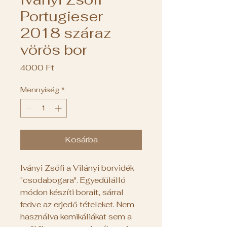
Portugieser
2018 száraz
vörös bor
Ár
4000 Ft
Mennyiség
*
Kosárba
Iványi Zsófi a Vilányi borvidék
"csodabogara". Egyedülálló
módon készíti borait, sárral
fedve az erjedő tételeket. Nem
használva kemikáliákat sem a