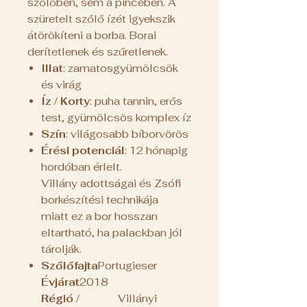
szőlőben, sem a pincében. A
szüretelt szőlő ízét igyekszik
átörökíteni a borba. Borai
derítetlenek és szűretlenek.
Illat
: zamatosgyümölcsök
és virág
Íz / Korty
: puha tannin, erős
test, gyümölcsös komplex íz
Szín
: világosabb bíborvörös
Érési potenciál
: 12 hónapig
hordóban érlelt.
Villány adottságai és Zsófi
borkészítési technikája
miatt ez a bor hosszan
eltartható, ha palackban jól
tárolják.
Szőlőfajta
Portugieser
Évjárat
2018
Régió /
Villányi