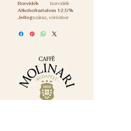
Borvidék
borvidék
Alkoholtartalom
12,5%
Jelleg
száraz, vörösbor
Elérhetőségek
+36 30 382 9488