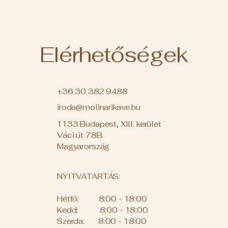
Elérhetőségek
+36 30 382 9488
iroda@molinarikave.hu
1133 Budapest, XIII. kerület
Váci út 78B.
Magyarország
NYITVATARTÁS:
Hétfő: 8:00 - 18:00
Kedd: 8:00 - 18:00
Szerda: 8:00 - 18:00