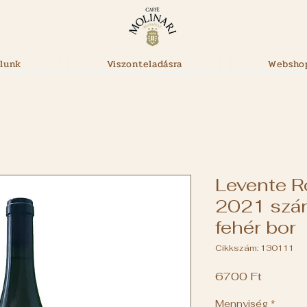
lunk
Viszonteladásra
Websho
Levente R
2021 szár
fehér bor
Cikkszám: 130111
Ár
6700 Ft
Mennyiség
*