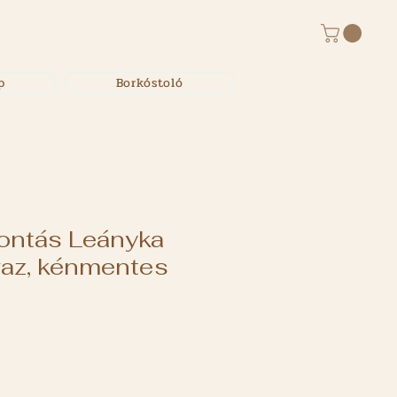
p
Borkóstoló
ontás Leányka
az, kénmentes