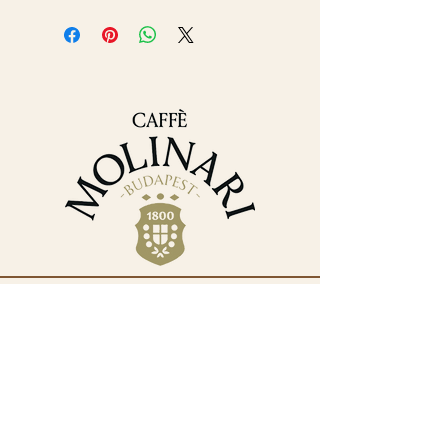
Elérhetőségek
+36 30 382 9488
iroda@molinarikave.hu
1133 Budapest, XIII.