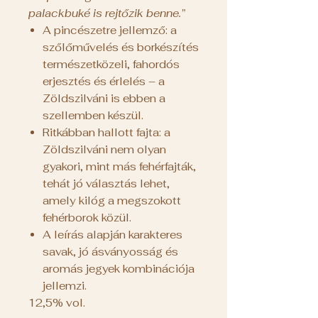
palackbuké is rejtőzik benne.”
A pincészetre jellemző: a
szőlőművelés és borkészítés
természetközeli, fahordós
erjesztés és érlelés – a
Zöldszilváni is ebben a
szellemben készül.
Ritkábban hallott fajta: a
Zöldszilváni nem olyan
gyakori, mint más fehérfajták,
tehát jó választás lehet,
amely kilóg a megszokott
fehérborok közül.
A leírás alapján karakteres
savak, jó ásványosság és
aromás jegyek kombinációja
jellemzi.
12,5% vol.