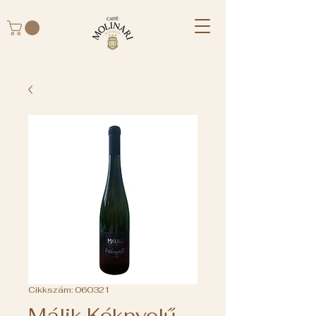
Cikkszám: 060321
Málik Kéknyelű