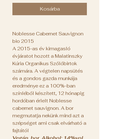
Kosárba
Noblesse Cabernet Sauvignon
bio 2015
A 2015-as év kimagasló
évjáratot hozott a Malatinszky
Kúria Organikus Szőlőbirtok
számára. A végtelen napsütés
és a gondos gazda munkája
eredménye ez a 100%-ban
színléből készített, 12 hónapig
hordóban érlelt Noblesse
cabernet sauvignon. A bor
megmutatja nekünk mind azt a
szépséget ami csak elvárható a
fajtától
Vegán bor, Alkohol: 14%vol.