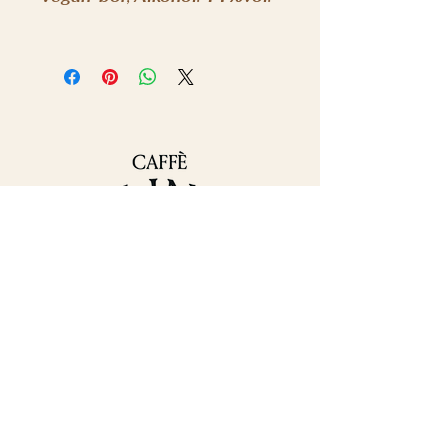
Elérhetőségek
+36 30 382 9488
iroda@molinarikave.hu