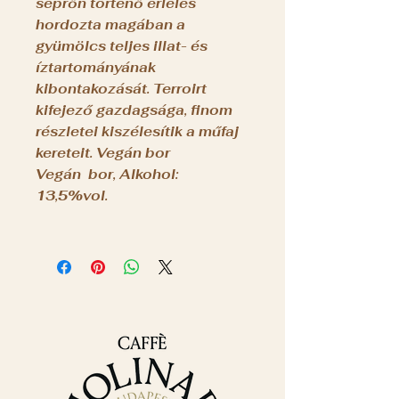
seprőn történő érlelés
hordozta magában a
gyümölcs teljes illat- és
íztartományának
kibontakozását. Terroirt
kifejező gazdagsága, finom
részletei kiszélesítik a műfaj
kereteit. Vegán bor
Vegán bor, Alkohol:
13,5%vol.