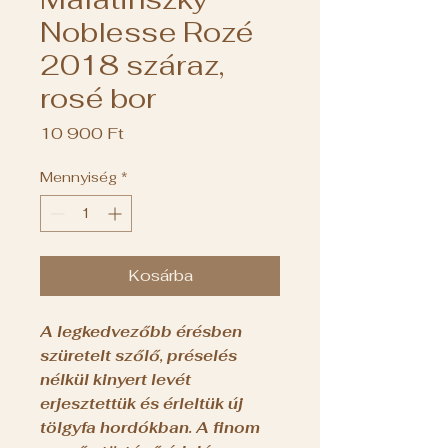
Noblesse Rozé
2018 száraz,
rosé bor
Ár
10 900 Ft
Mennyiség
*
Kosárba
A legkedvezőbb érésben
szüretelt szőlő, préselés
nélkül kinyert levét
erjesztettük és érleltük új
tölgyfa hordókban. A finom