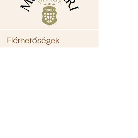
Elérhetőségek
+36 30 382 9488
iroda@molinarikave.hu
1133 Budapest, XIII.
kerület
Váci út 78B.
Magyarország
NYITVATARTÁS:
Hétfő: 8:00 - 18:00
Kedd: 8:00 - 18:00
Szerda: 8:00 - 18:00
Csütörtök: 8:00 - 18:00