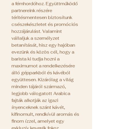
a fémhordóhoz. Együttműködő
partnereink részére
téritésmentesen biztosítunk
csészekészletet és promóciós
hozzájárulást. Valamint
vállaljuk a személyzet
betanítását, hisz egy hajóban
evezünk és közös cél, hogy a
barista ki tudja hozni a
maximumot a rendelkezésére
álló gépparkból és kávéból
együttesen. Kizárólag a világ
minden tájáról származó,
legjobb válogatott Arabica
fajták alkotják az igazi
ínyenceknek szánt kávét,
kifinomult, rendkívül aromás és
finom ízzel, amelyet egy
exkluzív keverék fokoz.