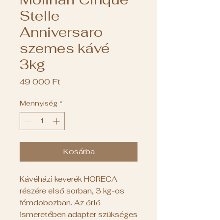
Stelle
Anniversaro
szemes kávé
3kg
Ár
49 000 Ft
Mennyiség
*
Kosárba
Kávéházi keverék HORECA
részére első sorban, 3 kg-os
fémdobozban. Az őrlő
ismeretében adapter szükséges