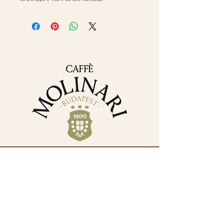
Elérhetőségek
+36 30 382 9488
iroda@molinarikave.hu
1133 Budapest, XIII.