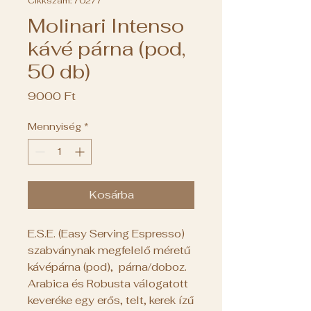
Cikkszám: 70277
Molinari Intenso
kávé párna (pod,
50 db)
Ár
9000 Ft
Mennyiség
*
Kosárba
E.S.E. (Easy Serving Espresso)
szabványnak megfelelő méretű
kávépárna (pod), párna/doboz.
Arabica és Robusta válogatott
keveréke egy erős, telt, kerek ízű