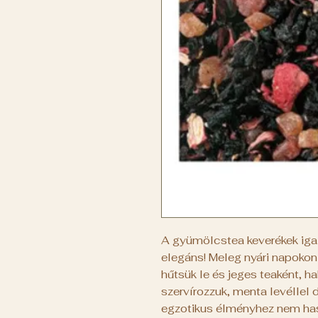
A gyümölcstea keverékek igaz
elegáns! Meleg nyári napokon 
hűtsük le és jeges teaként, h
szervírozzuk, menta levéllel d
egzotikus élményhez nem ha