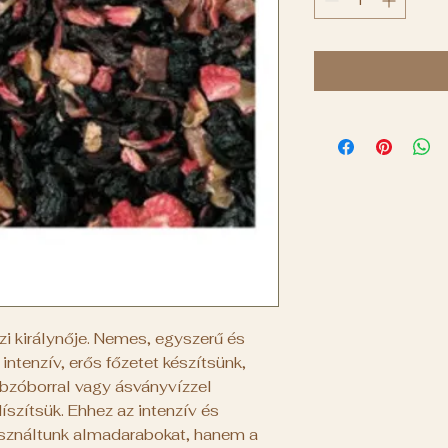
i királynője. Nemes, egyszerű és
intenzív, erős főzetet készítsünk,
abzóborral vagy ásványvízzel
íszítsük. Ehhez az intenzív és
sználtunk almadarabokat, hanem a