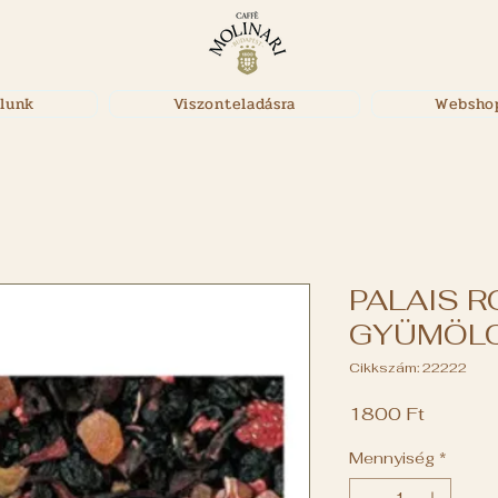
lunk
Viszonteladásra
Websho
PALAIS R
GYÜMÖLC
Cikkszám: 22222
Ár
1800 Ft
Mennyiség
*