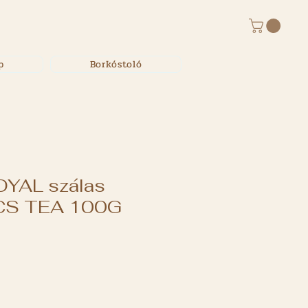
p
Borkóstoló
OYAL szálas
S TEA 100G