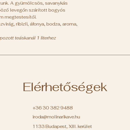
tunk. A gyümölcsös, savanykás
böző levegőn szárított bogyós
m megtestesítői.
virág, ribizli, áfonya, bodza, aroma,
ozott teáskanál 1 literhez
Elérhetőségek
+36 30 382 9488
iroda@molinarikave.hu
1133 Budapest, XIII. kerület