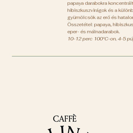
papaya darabokra koncentrál
hibiszkuszvirágok és a külön
gyümölcsök az erő és hatalo
Összetétel: papaya, hibiszkusz
eper- és málnadarabok.
10-12 perc 100°C-on, 4-5 púp