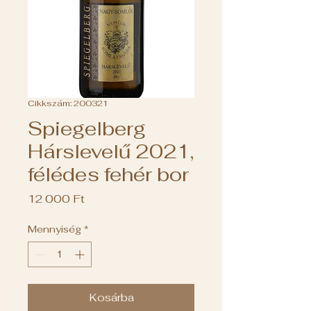
Cikkszám: 200321
Spiegelberg
Hárslevelű 2021,
félédes fehér bor
Ár
12 000 Ft
Mennyiség
*
Kosárba