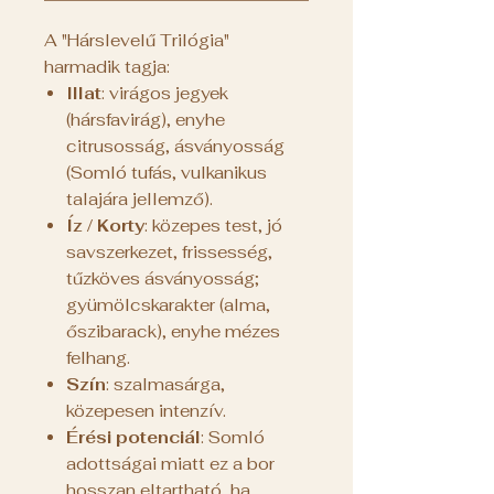
A "Hárslevelű Trilógia"
harmadik tagja:
Illat
: virágos jegyek
(hársfavirág), enyhe
citrusosság, ásványosság
(Somló tufás, vulkanikus
talajára jellemző).
Íz / Korty
: közepes test, jó
savszerkezet, frissesség,
tűzköves ásványosság;
gyümölcskarakter (alma,
őszibarack), enyhe mézes
felhang.
Szín
: szalmasárga,
közepesen intenzív.
Érési potenciál
: Somló
adottságai miatt ez a bor
hosszan eltartható, ha