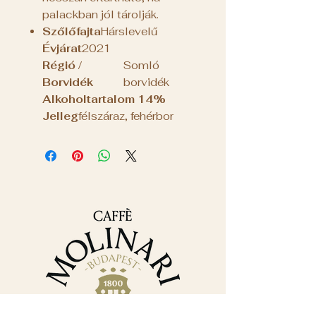
palackban jól tárolják.
Szőlőfajta
Hárslevelű
Évjárat
2021
Régió /
Somló
Borvidék
borvidék
Alkoholtartalom
14%
Jelleg
félszáraz, fehérbor