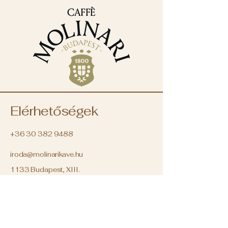
Elérhetőségek
+36 30 382 9488
iroda@molinarikave.hu
1133 Budapest, XIII.
kerület
Váci út 78B.
Magyarország
NYITVATARTÁS: