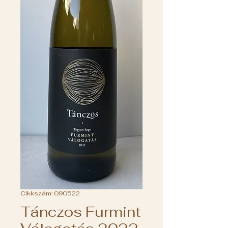
Cikkszám: 090522
Tánczos Furmint