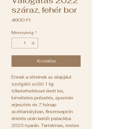
Válogatás 2022
száraz, fehér bor
Ár
4600 Ft
Mennyiség
*
Kosárba
Ennek a tételnek az alapjául
szolgáló szőlő 1 kg
tőketerheléssel érett be,
kíméletes préselés, spontán
erjesztés és 7 hónap
acéltartályban, finomseprőn
érlelés után került palackba
2023 nyarán. Tartalmas, testes