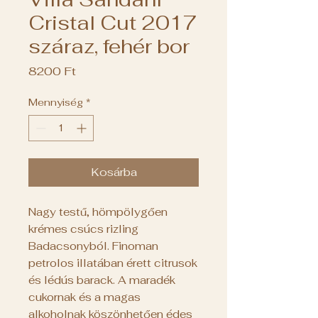
Cristal Cut 2017
száraz, fehér bor
Ár
8200 Ft
Mennyiség
*
Kosárba
Nagy testű, hömpölygően
krémes csúcs rizling
Badacsonyból. Finoman
petrolos illatában érett citrusok
és lédús barack. A maradék
cukornak és a magas
alkoholnak köszönhetően édes