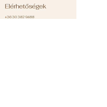
Elérhetőségek
+36 30 382 9488
iroda@molinarikave.hu
1133 Budapest, XIII.
kerület
Váci út 78B.
Magyarország
NYITVATARTÁS:
Hétfő: 8:00 - 18:00
Kedd: 8:00 - 18:00
Szerda: 8:00 - 18:00
Csütörtök: 8:00 - 18:00
Péntek: 8:00 - 18:00
Szombat: ZÁRVA
Vasárnap: ZÁRVA
Információk