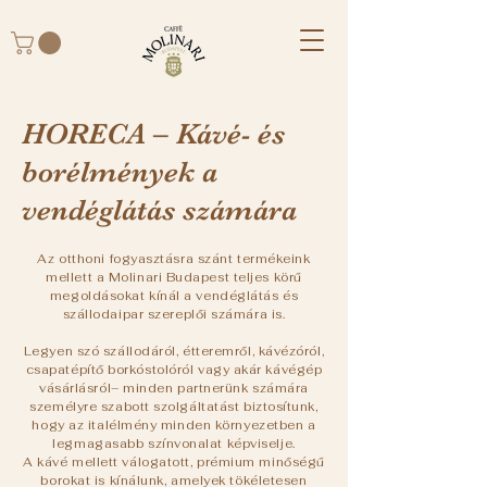
HORECA – Kávé- és
borélmények a
vendéglátás számára
Az otthoni fogyasztásra szánt termékeink
mellett a Molinari Budapest teljes körű
megoldásokat kínál a vendéglátás és
szállodaipar szereplői számára is.
Legyen szó szállodáról, étteremről, kávézóról,
csapatépítő borkóstolóról vagy akár kávégép
vásárlásról– minden partnerünk számára
személyre szabott szolgáltatást biztosítunk,
hogy az italélmény minden környezetben a
legmagasabb színvonalat képviselje.
A kávé mellett válogatott, prémium minőségű
borokat is kínálunk, amelyek tökéletesen