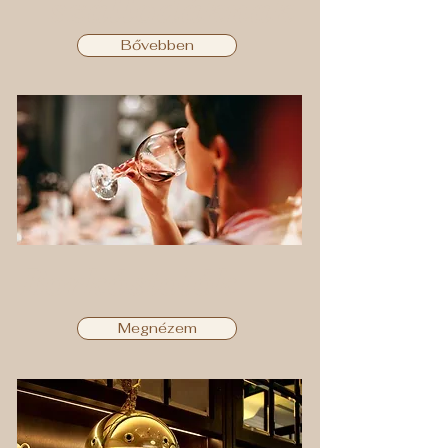
szállodáknak
Bővebben
Borkóstolók
Megnézem