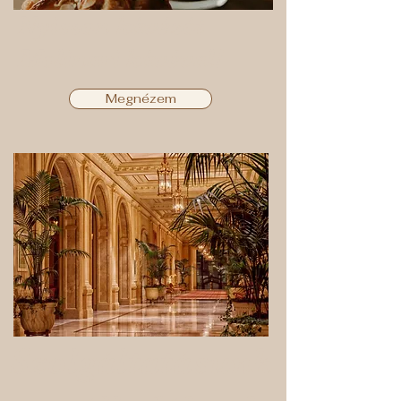
Nyisson kávézót
Molinari kávéval!
Megnézem
Szolgáltatásunk