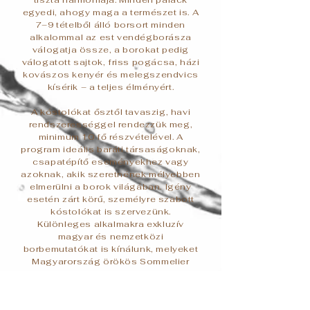
egyedi, ahogy maga a természet is. A
7–9 tételből álló borsort minden
alkalommal az est vendégborásza
válogatja össze, a borokat pedig
válogatott sajtok, friss pogácsa, házi
kovászos kenyér és melegszendvics
kísérik – a teljes élményért.
A kóstolókat ősztől tavaszig, havi
rendszerességgel rendezzük meg,
minimum 10 fő részvételével. A
program ideális baráti társaságoknak,
csapatépítő eseményekhez vagy
azoknak, akik szeretnének mélyebben
elmerülni a borok világában. Igény
esetén zárt körű, személyre szabott
kóstolókat is szervezünk.
Különleges alkalmakra exkluzív
magyar és nemzetközi
borbemutatókat is kínálunk, melyeket
Magyarország örökös Sommelier
Bajnoka vezet magyar, angol vagy
francia nyelven. Ezek a programok kis
létszámú, 2–8 fős társaságokra