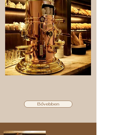
Belle Epoque
kávégép vásárlás
Bővebben