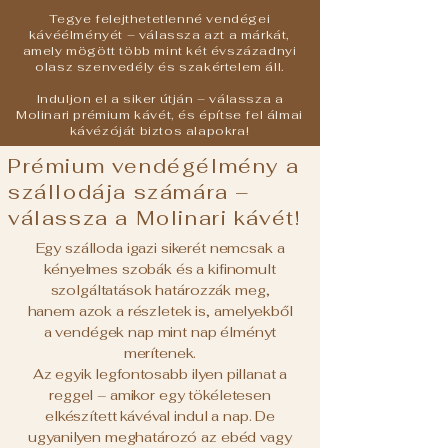
Tegye felejthetetlenné vendégei
kávéélményét – válassza azt a márkát,
amely mögött több mint két évszázadnyi
olasz szenvedély és szakértelem áll.
Induljon el a siker útján – válassza a
Molinari prémium kávét, és építse fel álmai
kávézóját biztos alapokra!
Prémium vendégélmény a
szállodája számára –
válassza a Molinari kávét!
Egy szálloda igazi sikerét nemcsak a
kényelmes szobák és a kifinomult
szolgáltatások határozzák meg,
hanem azok a részletek is, amelyekből
a vendégek nap mint nap élményt
merítenek.
Az egyik legfontosabb ilyen pillanat a
reggel – amikor egy tökéletesen
elkészített kávéval indul a nap. De
ugyanilyen meghatározó az ebéd vagy