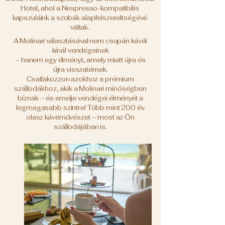
Hotel, ahol a Nespresso-kompatibilis
kapszuláink a szobák alapfelszereltségévé
váltak.
A Molinari választásával nem csupán kávét
kínál vendégeinek
– hanem egy élményt, amely miatt újra és
újra visszatérnek.
Csatlakozzon azokhoz a prémium
szállodákhoz, akik a Molinari minőségben
bíznak – és emelje vendégei élményét a
legmagasabb szintre! Több mint 200 év
olasz kávéművészet – most az Ön
szállodájában is.