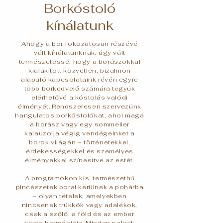
Borkóstoló
kínálatunk
Ahogy a bor fokozatosan részévé
vált kínálatunknak, úgy vált
természetessé, hogy a borászokkal
kialakított közvetlen, bizalmon
alapuló kapcsolataink révén egyre
több borkedvelő számára tegyük
elérhetővé a kóstolás valódi
élményét. Rendszeresen szervezünk
hangulatos borkóstolókat, ahol maga
a borász vagy egy sommelier
kalauzolja végig vendégeinket a
borok világán – történetekkel,
érdekességekkel és személyes
élményekkel színesítve az estét.
A programokon kis, természethű
pincészetek borai kerülnek a pohárba
– olyan tételek, amelyekben
nincsenek trükkök vagy adalékok,
csak a szőlő, a föld és az ember
tiszta harmóniája. Minden palack