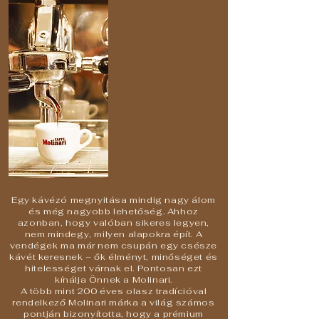
Nyisson
kávézót
prémium
minőségben
– válassza a
Molinari
kávét!
Egy kávézó megnyitása mindig nagy álom
és még nagyobb lehetőség. Ahhoz
azonban, hogy valóban sikeres legyen,
nem mindegy, milyen alapokra épít. A
vendégek ma már nem csupán egy csésze
kávét keresnek – ők élményt, minőséget és
hitelességet várnak el. Pontosan ezt
kínálja Önnek a Molinari.
A több mint 200 éves olasz tradícióval
rendelkező Molinari márka a világ számos
pontján bizonyította, hogy a prémium