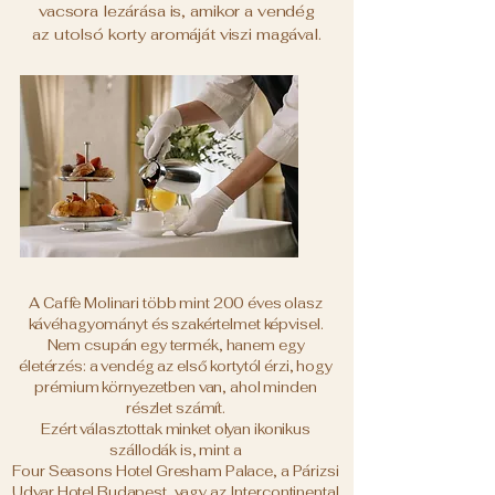
vacsora lezárása is, amikor a vendég
az utolsó korty aromáját viszi magával.
A Caffè Molinari több mint 200 éves olasz
kávéhagyományt és szakértelmet képvisel.
Nem csupán egy termék, hanem egy
életérzés: a vendég az első kortytól érzi, hogy
prémium környezetben van, ahol minden
részlet számít.
Ezért választottak minket olyan ikonikus
szállodák is, mint a
Four Seasons Hotel Gresham Palace, a Párizsi
Udvar Hotel Budapest, vagy az Intercontinental