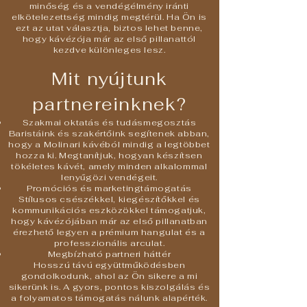
minőség és a vendégélmény iránti
elkötelezettség mindig megtérül. Ha Ön is
ezt az utat választja, biztos lehet benne,
hogy kávézója már az első pillanattól
kezdve különleges lesz.
Mit nyújtunk
partnereinknek?
Szakmai oktatás és tudásmegosztás
Baristáink és szakértőink segítenek abban,
hogy a Molinari kávéból mindig a legtöbbet
hozza ki. Megtanítjuk, hogyan készítsen
tökéletes kávét, amely minden alkalommal
lenyűgözi vendégeit.
Promóciós és marketingtámogatás
Stílusos csészékkel, kiegészítőkkel és
kommunikációs eszközökkel támogatjuk,
hogy kávézójában már az első pillanatban
érezhető legyen a prémium hangulat és a
professzionális arculat.
Megbízható partneri háttér
Hosszú távú együttműködésben
gondolkodunk, ahol az Ön sikere a mi
sikerünk is. A gyors, pontos kiszolgálás és
a folyamatos támogatás nálunk alapérték.